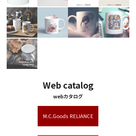
Web catalog
webカタログ
M.C.Goods RELIANCE