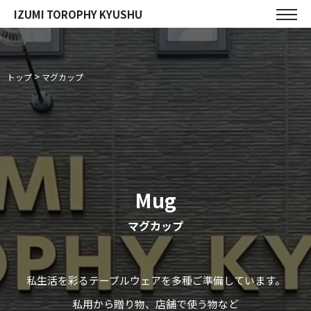
IZUMI TOROPHY KYUSHU
コ
ン
テ
ン
ツ
>
トップ
マグカップ
へ
ス
キ
ッ
プ
Mug
マグカップ
私生活を彩るテーブルウェアを多種ご準備しています。
私用から贈り物、店舗で使う物など